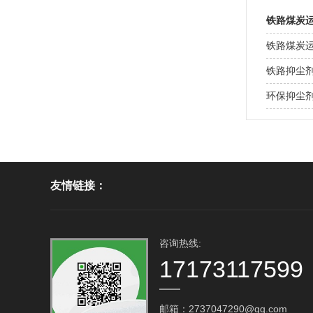
铁路煤炭
铁路煤炭
铁路抑尘
环保抑尘
友情链接：
咨询热线:
17173117599
邮箱：2737047290@qq.com‬