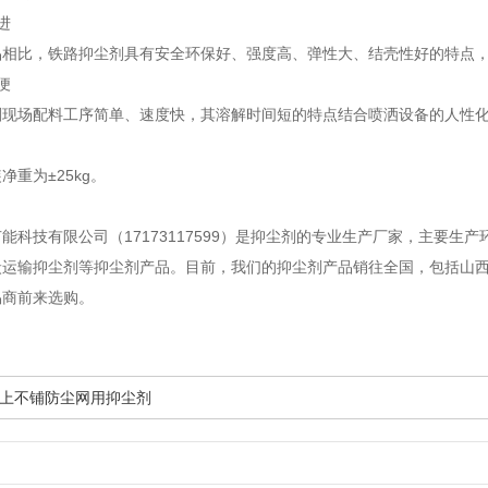
进
比，铁路抑尘剂具有安全环保好、强度高、弹性大、结壳性好的特点，
便
场配料工序简单、速度快，其溶解时间短的特点结合喷洒设备的人性化
重为±25kg。
技有限公司（17173117599）是抑尘剂的专业生产厂家，主要生
炭运输抑尘剂等抑尘剂产品。目前，我们的抑尘剂产品销往全国，包括山
易商前来选购。
上不铺防尘网用抑尘剂