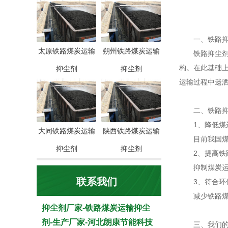
一、铁路抑
太原铁路煤炭运输
朔州铁路煤炭运输
铁路抑尘剂是
构。在此基础
抑尘剂
抑尘剂
运输过程中遗
二、铁路抑
1、降低煤
大同铁路煤炭运输
陕西铁路煤炭运输
目前我国煤炭
抑尘剂
抑尘剂
2、提高铁路
抑制煤炭运输
联系我们
3、符合环
减少铁路煤炭
抑尘剂厂家-铁路煤炭运输抑尘
剂-生产厂家-河北朗康节能科技
三、我们的