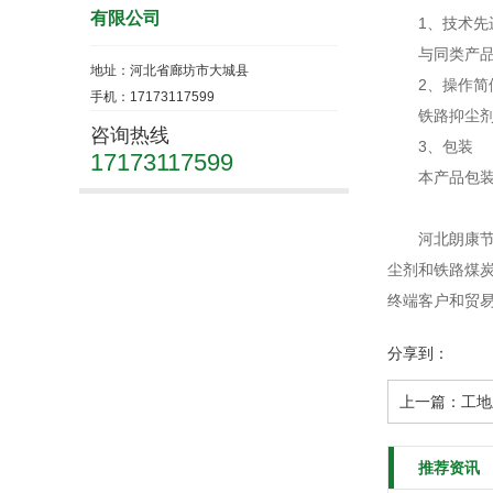
有限公司
1、技术先
与同类产品相
地址：河北省廊坊市大城县
2、操作简
手机：17173117599
铁路抑尘剂现
咨询热线
3、包装
17173117599
本产品包装净
河北朗康节能科
尘剂和铁路煤
终端客户和贸
分享到：
上一篇：
工地
推荐资讯